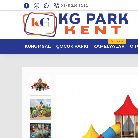
0 545 216 32 32
Çardaklar
KURUMSAL
ÇOCUK PARKI
KAMELYALAR
OT