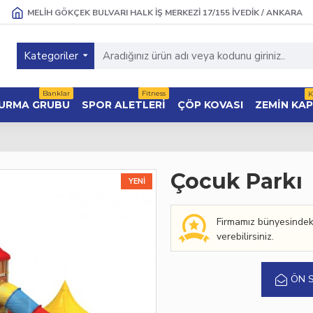
MELIH GÖKÇEK BULVARI HALK İŞ MERKEZI 17/155 İVEDIK / ANKARA
Kategoriler
Banklar
Fitness
K
URMA GRUBU
SPOR ALETLERI
ÇÖP KOVASI
ZEMIN KA
Çocuk Parkı
YENI
Firmamız bünyesindeki
verebilirsiniz.
ÖN 