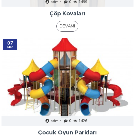
admin
0
1499
Çöp Kovaları
DEVAMI
07
Mar
admin
0
1426
Çocuk Oyun Parkları