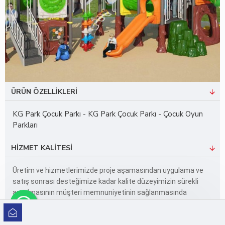
ÜRÜN ÖZELLIKLERI
KG Park Çocuk Parkı - KG Park Çocuk Parkı - Çocuk Oyun
Parkları
HIZMET KALITESI
Üretim ve hizmetlerimizde proje aşamasından uygulama ve
satış sonrası desteğimize kadar kalite düzeyimizin sürekli
artırılmasının müşteri memnuniyetinin sağlanmasında
vazgeçilmez bir unsur olduğu bilincindeyiz. Bu bilinçle sürekli
olarak, uyguladığımız projelerde güvenli, kaliteli, sağlam